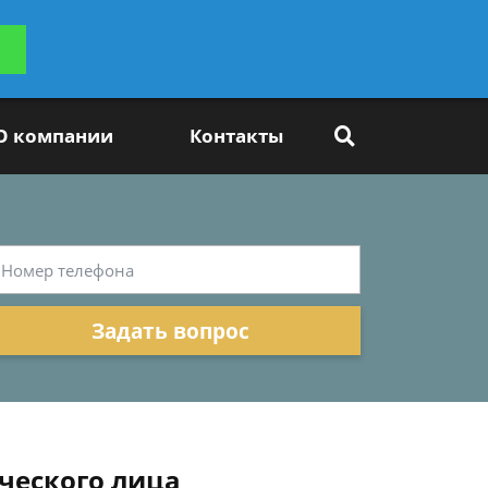
ьтацию
Задать вопрос
платно
О компании
Контакты
Задать вопрос
ческого лица