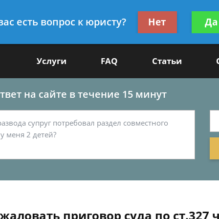
Получите консул
вас есть вопрос к юристу?
Нет
Да
-50
бес
Услуги
FAQ
Статьи
вет на сайте в течение 15 минут
жаловать приговор суда по ст.327 ч