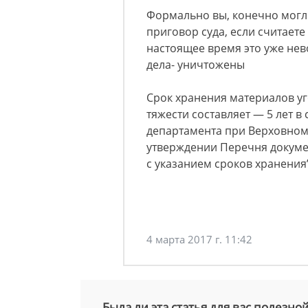
Формально вы, конечно могл
приговор суда, если считаете
настоящее время это уже нев
дела- уничтожены
Срок хранения материалов у
тяжести составляет — 5 лет в
департамента при Верховном 
утверждении Перечня докум
с указанием сроков хранения
4 марта 2017 г. 11:42
Была ли эта статья для вас полезно