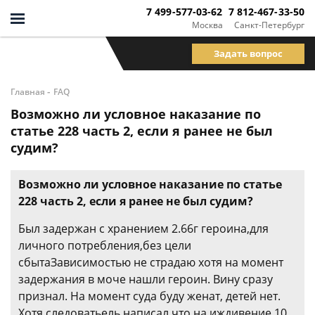
7 499-577-03-62
7 812-467-33-50
Москва
Санкт-Петербург
Задать вопрос
-
Главная
FAQ
Возможно ли условное наказание по
статье 228 часть 2, если я ранее не был
судим?
Возможно ли условное наказание по статье
228 часть 2, если я ранее не был судим?
Был задержан с хранением 2.66г героина,для
личного потребления,без цели
сбытаЗависимостью не страдаю хотя на момент
задержания в моче нашли героин. Вину сразу
признал. На момент суда буду женат, детей нет.
Хотя следоватьель написал что на иждивение 10