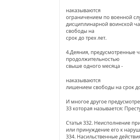
наказываются
ограничением по военной слу
дисциплинарной воинской час
свободы на
срок до трех лет.
4.Деяния, предусмотренные ч
продолжительностью
свыше одного месяца -
наказываются
лишением свободы на срок до
И многое другое предусмотр
33 которая называется: Прес
Статья 332. Неисполнение пр
или принуждение его к нару
334. Насильственные действи