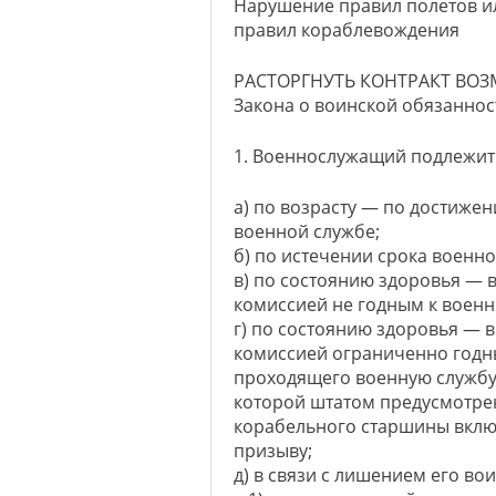
Нарушение правил полетов ил
правил кораблевождения
РАСТОРГНУТЬ КОНТРАКТ ВОЗМ
Закона о воинской обязаннос
1. Военнослужащий подлежит
а) по возрасту — по достиже
военной службе;
б) по истечении срока военно
в) по состоянию здоровья — 
комиссией не годным к военн
г) по состоянию здоровья — 
комиссией ограниченно годн
проходящего военную службу 
которой штатом предусмотре
корабельного старшины вклю
призыву;
д) в связи с лишением его во