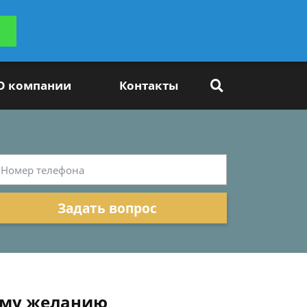
ьтацию
Задать вопрос
платно
О компании
Контакты
Задать вопрос
ному желанию